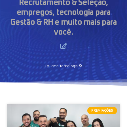
Recrutamento & Seleção,
empregos, tecnologia para
Gestão & RH e muito mais para
você.
By Leme Tecnologia ©
PREMIAÇÕES