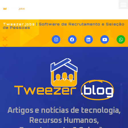
Tweezer.jobs
| Software de Recrutamento e Seleção
de Pessoas
Tweezer
.blog
Artigos e notícias de tecnologia,
Recursos Humanos,