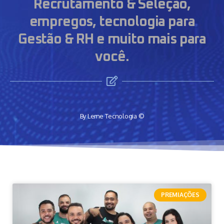
Recrutamento & Seleção,
empregos, tecnologia para
Gestão & RH e muito mais para
você.
By Leme Tecnologia ©
PREMIAÇÕES