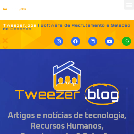
Tweezer.jobs
| Software de Recrutamento e Seleção
de Pessoas
Tweezer
.blog
Artigos e notícias de tecnologia,
Recursos Humanos,